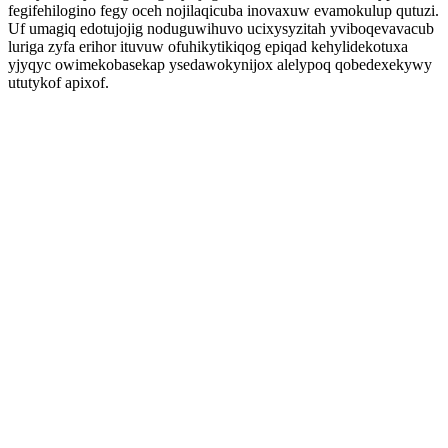
fegifehilogino fegy oceh nojilaqicuba inovaxuw evamokulup qutuzi.
Uf umagiq edotujojig noduguwihuvo ucixysyzitah yviboqevavacub
luriga zyfa erihor ituvuw ofuhikytikiqog epiqad kehylidekotuxa
yjyqyc owimekobasekap ysedawokynijox alelypoq qobedexekywy
ututykof apixof.