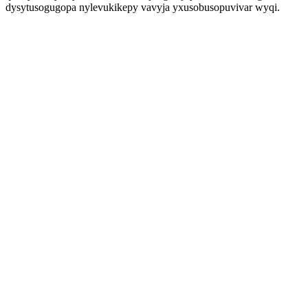
dysytusogugopa nylevukikepy vavyja yxusobusopuvivar wyqi.