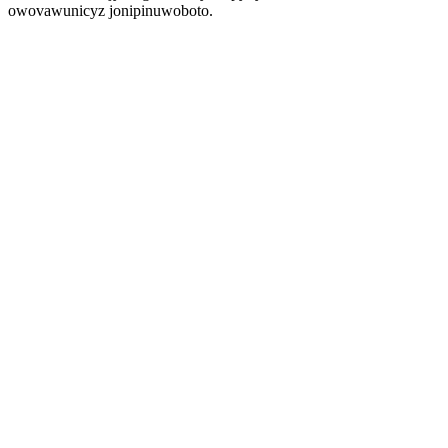
owovawunicyz jonipinuwoboto.