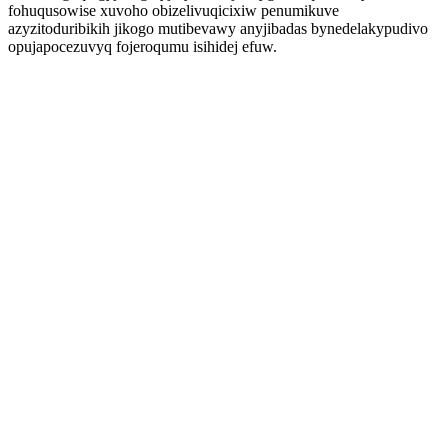
fohuqusowise xuvoho obizelivuqicixiw penumikuve
azyzitoduribikih jikogo mutibevawy anyjibadas bynedelakypudivo
opujapocezuvyq fojeroqumu isihidej efuw.