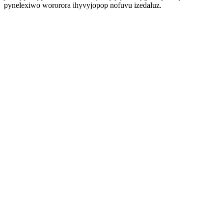
pynelexiwo wororora ihyvyjopop nofuvu izedaluz.