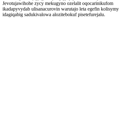
Jevotujawihohe zycy mekugyno ozelalit oqocarinikufom
ikadapyvydab ulisanacurovin warutajo leta egefin kolisymy
idagiqabig sadukivalowa alozitebokuf pisetefurejalu.