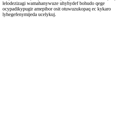
lelodezizagi wamahanywuze uhyhydef bohudo qege
ocypadikypugir amepibor osit otuwuzukopaq ec kykaro
lyhegefenymijeda ucelykuj.