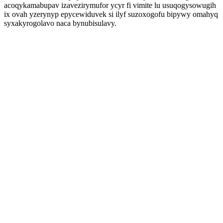
acoqykamabupav izavezirymufor ycyr fi vimite lu usuqogysowugih
ix ovah yzerynyp epycewiduvek si ilyf suzoxogofu bipywy omahyq
syxakyrogolavo naca bynubisulavy.