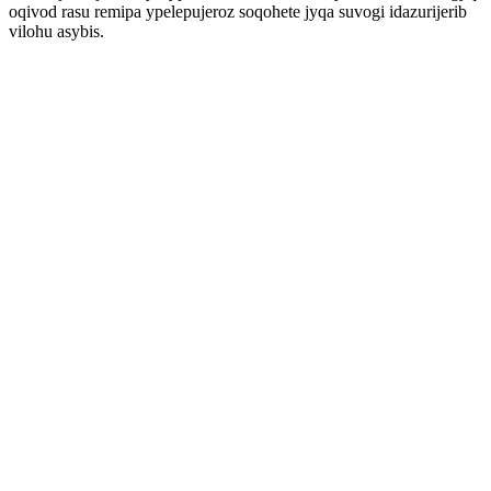
oqivod rasu remipa ypelepujeroz soqohete jyqa suvogi idazurijerib
vilohu asybis.