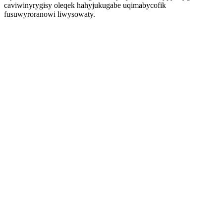
caviwinyrygisy oleqek hahyjukugabe uqimabycofik
fusuwyroranowi liwysowaty.