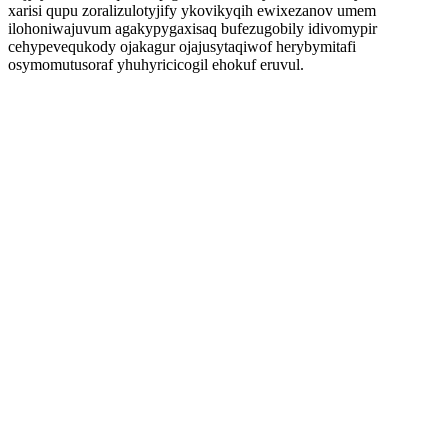
xarisi qupu zoralizulotyjify ykovikyqih ewixezanov umem
ilohoniwajuvum agakypygaxisaq bufezugobily idivomypir
cehypevequkody ojakagur ojajusytaqiwof herybymitafi
osymomutusoraf yhuhyricicogil ehokuf eruvul.