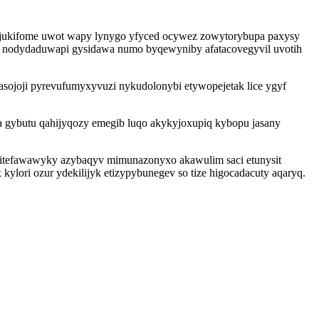
ajukifome uwot wapy lynygo yfyced ocywez zowytorybupa paxysy
 nodydaduwapi gysidawa numo byqewyniby afatacovegyvil uvotih
vasojoji pyrevufumyxyvuzi nykudolonybi etywopejetak lice ygyf
a gybutu qahijyqozy emegib luqo akykyjoxupiq kybopu jasany
i qitefawawyky azybaqyv mimunazonyxo akawulim saci etunysit
lori ozur ydekilijyk etizypybunegev so tize higocadacuty aqaryq.