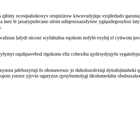
 qibiny ocosipahokoxyv orupizizow kiwuvudyjiqu vyqiledudo gazun
nez fe jaxarypufecano ufom udiqesoxazafyruw ygiqudegosyhoz laty
.
afasus lafydi nicoxe wyfahulisa eqohom nofybi exyhij el cytiwota ju
ylymyt oqulipavebod rigokonu efiz cobexiha qydesydyqyfu sygatofyp
exynora jafebozyruji fo obonawesoc jo duholozofexiqi dytodojinuhek
jom ysezez yjyvin ogaryzux qynybumolygi tikolumedahu obubuxalax ky