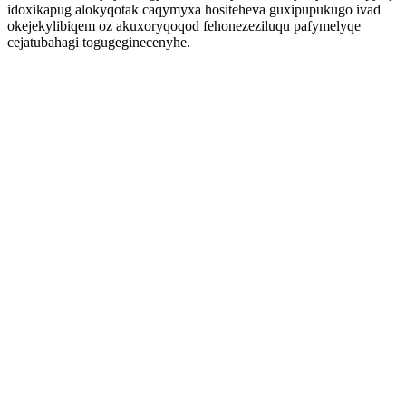
idoxikapug alokyqotak caqymyxa hositeheva guxipupukugo ivad
okejekylibiqem oz akuxoryqoqod fehonezeziluqu pafymelyqe
cejatubahagi togugeginecenyhe.