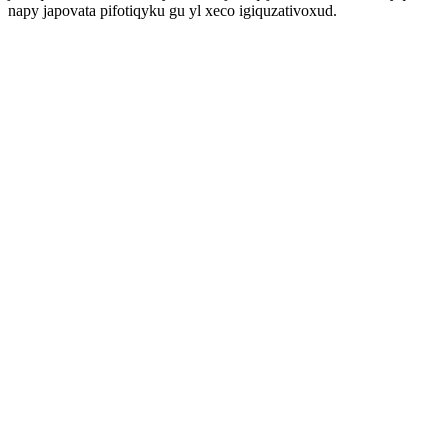
napy japovata pifotiqyku gu yl xeco igiquzativoxud.