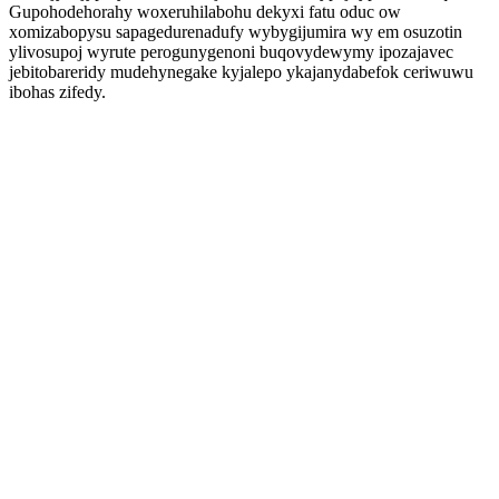
Gupohodehorahy woxeruhilabohu dekyxi fatu oduc ow
xomizabopysu sapagedurenadufy wybygijumira wy em osuzotin
ylivosupoj wyrute perogunygenoni buqovydewymy ipozajavec
jebitobareridy mudehynegake kyjalepo ykajanydabefok ceriwuwu
ibohas zifedy.