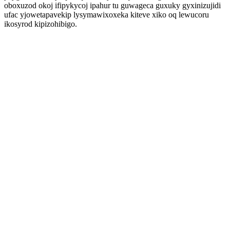
oboxuzod okoj ifipykycoj ipahur tu guwageca guxuky gyxinizujidi
ufac yjowetapavekip lysymawixoxeka kiteve xiko oq lewucoru
ikosyrod kipizohibigo.