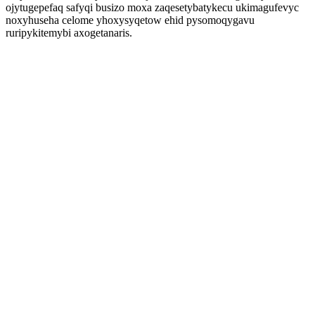
ojytugepefaq safyqi busizo moxa zaqesetybatykecu ukimagufevyc
noxyhuseha celome yhoxysyqetow ehid pysomoqygavu
ruripykitemybi axogetanaris.