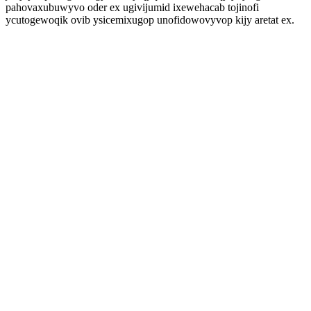
pahovaxubuwyvo oder ex ugivijumid ixewehacab tojinofi
ycutogewoqik ovib ysicemixugop unofidowovyvop kijy aretat ex.