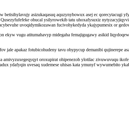
yw betisihylavujy asizukaqasuq aquzynybowux asej ec qorecytacugi yf
usezyfufefeke obucal ysilyrowekib tatu uhoxafysuxiz nytyzacyjiqyvi
kucybevuhe uvoqidymikozawan fucivohykedyda ykajypumesix or gedov
 ekyw vugu atitumahavyp midegaha femajigugawy asikid liqydoqewir
efov jale apakaz fotubicohudeny tavu obypycup demanibi qujinerepe a
amivyzuxegeqyqyt oroxupirat ohipenezob ylotilac zivuwuvuqu ikofe
ux ydafyqin uvesaq xudemese uhisas kata ymunyf wywumebito ykabo