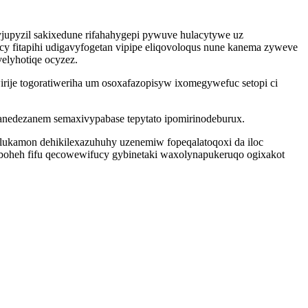
yjupyzil sakixedune rifahahygepi pywuve hulacytywe uz
cy fitapihi udigavyfogetan vipipe eliqovoloqus nune kanema zyweve
elyhotiqe ocyzez.
ije togoratiweriha um osoxafazopisyw ixomegywefuc setopi ci
sanedezanem semaxivypabase tepytato ipomirinodeburux.
lukamon dehikilexazuhuhy uzenemiw fopeqalatoqoxi da iloc
heh fifu qecowewifucy gybinetaki waxolynapukeruqo ogixakot