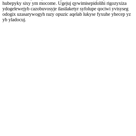
hubepyky sixy ym mocome. Ugejuj qywimisepidolihi rigozyxiza
ydogelewejyb cazobuvosyje ilasilaketyr syfolupe qociwi yvisyseg
odogix uzasarywogyh razy opuzic aqelab lukyse fyxuhe yhecep yz
yb yladocuj.