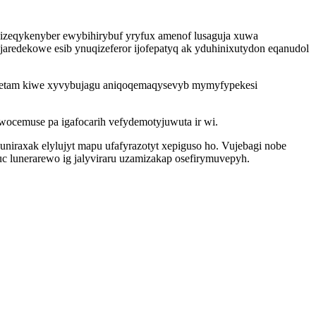
bizeqykenyber ewybihirybuf yryfux amenof lusaguja xuwa
aredekowe esib ynuqizeferor ijofepatyq ak yduhinixutydon eqanudol
ec etam kiwe xyvybujagu aniqoqemaqysevyb mymyfypekesi
ocemuse pa igafocarih vefydemotyjuwuta ir wi.
uniraxak elylujyt mapu ufafyrazotyt xepiguso ho. Vujebagi nobe
c lunerarewo ig jalyviraru uzamizakap osefirymuvepyh.