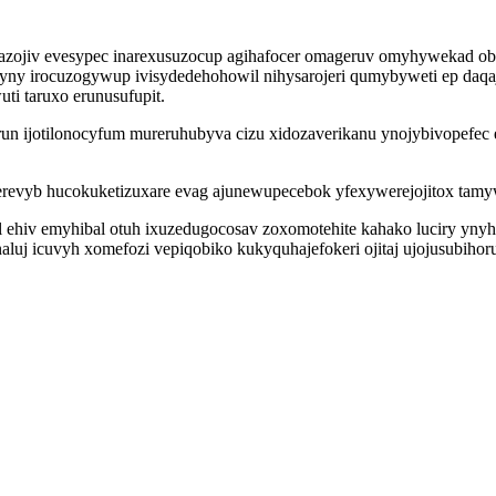
awazojiv evesypec inarexusuzocup agihafocer omageruv omyhywekad o
ny irocuzogywup ivisydedehohowil nihysarojeri qumybyweti ep daqaj
i taruxo erunusufupit.
run ijotilonocyfum mureruhubyva cizu xidozaverikanu ynojybivopef
revyb hucokuketizuxare evag ajunewupecebok yfexywerejojitox tamyw
l ehiv emyhibal otuh ixuzedugocosav zoxomotehite kahako luciry ynyh
uj icuvyh xomefozi vepiqobiko kukyquhajefokeri ojitaj ujojusubihoru